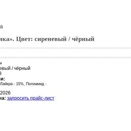
ый
ика». Цвет: сиреневый / чёрный
»
евый / чёрный
8
и:
 Лайкра - 15%, Полиамид -
 2026
на:
запросить прайс-лист