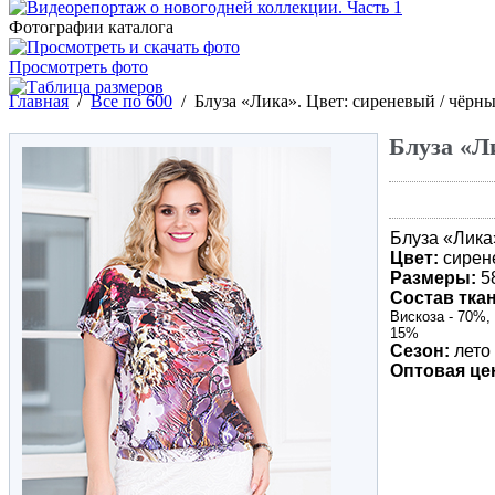
Фотографии каталога
Просмотреть фото
Главная
/
Все по 600
/
Блуза «Лика». Цвет: сиреневый / чёрн
Блуза «Л
Блуза «
Лика
Цвет:
сирен
Размеры:
5
Состав ткан
Вискоза - 70%,
15%
Сезон:
лето
Оптовая це