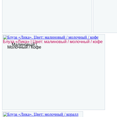
Блуза «Лика» | Цвет: малиновый / молочный / кофе
Малиновый /
Молочный / Кофе