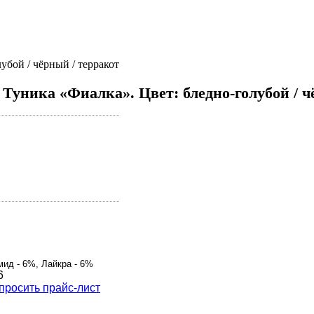
убой / чёрный / терракот
Туника «Фиалка». Цвет: бледно-голубой / ч
мид - 6%, Лайкра - 6%
6
просить прайс-лист