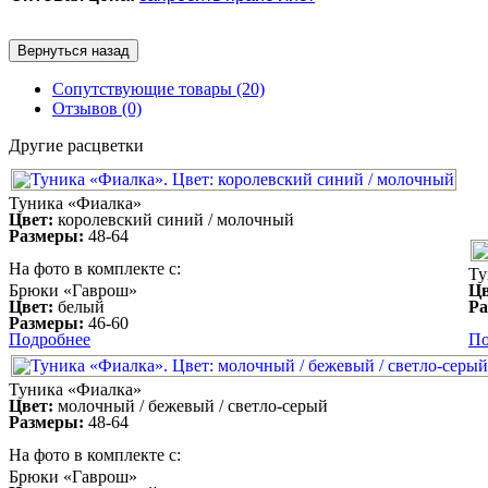
Сопутствующие товары (20)
Отзывов (0)
Другие расцветки
Туника «Фиалка»
Цвет:
королевский синий / молочный
Размеры:
48-64
На фото в комплекте с:
Ту
Брюки «Гаврош»
Цв
Цвет:
белый
Ра
Размеры:
46-60
Подробнее
По
Туника «Фиалка»
Цвет:
молочный / бежевый / светло-серый
Размеры:
48-64
На фото в комплекте с:
Брюки «Гаврош»