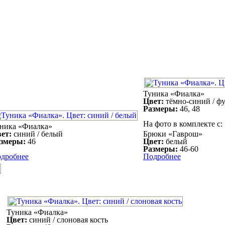
Туника «Фиалка»
Цвет:
тёмно-синий / ф
Размеры:
46, 48
На фото в комплекте с:
ника «Фиалка»
ет:
синий / белый
Брюки «Гаврош»
змеры:
46
Цвет:
белый
Размеры:
46-60
дробнее
Подробнее
Туника «Фиалка»
Цвет:
синий / слоновая кость