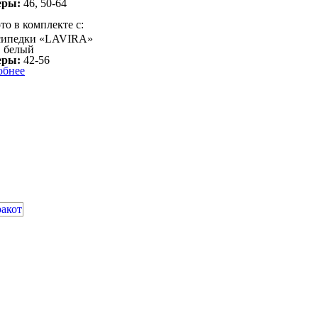
еры:
46, 50-64
то в комплекте с:
сипедки «LAVIRA»
:
белый
еры:
42-56
обнее