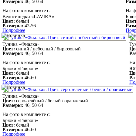
Размеры:
46, 50-64
Раз
На фото в комплекте с:
На ф
Велосипедки «LAVIRA»
Брюк
Цвет:
белый
Цвет
Размеры:
42-56
Раз
Подробнее
Подр
Туника «Фиалка»
Ту
Цвет:
синий / небесный / бирюзовый
Цв
Размеры:
46, 50-64
Ра
На фото в комплекте с:
На 
Брюки «Гаврош»
Юб
Цвет:
белый
Цв
Размеры:
46-60
Ра
Подробнее
По
Туника «Фиалка»
Цвет:
серо-зелёный / белый / оранжевый
Размеры:
46, 50-64
На фото в комплекте с:
Брюки «Гаврош»
Цвет:
белый
Размеры:
46-60
Подробнее