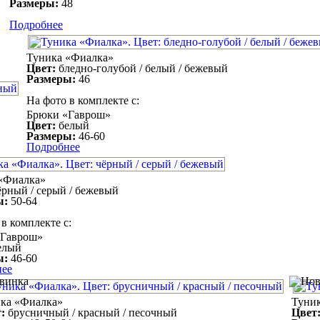
Размеры:
48
Подробнее
Туника «Фиалка»
Цвет:
бледно-голубой / белый / бежевый
Размеры:
46
На фото в комплекте с:
Брюки «Гаврош»
Цвет:
белый
Размеры:
46-60
Подробнее
«Фиалка»
рный / серый / бежевый
ы:
50-64
в комплекте с:
«Гаврош»
елый
ы:
46-60
нее
ка «Фиалка»
Туни
:
брусничный / красный / песочный
Цвет