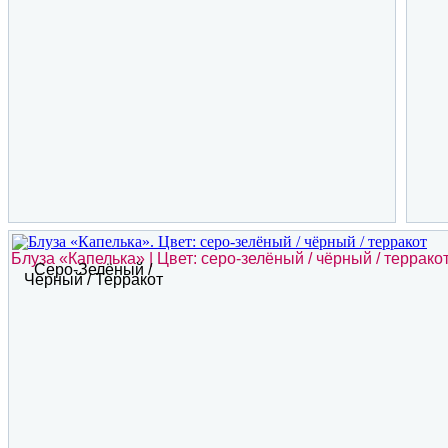
Блуза «Капелька» | Цвет: серо-зелёный / чёрный / террако
Серо-Зелёный /
Чёрный / Терракот