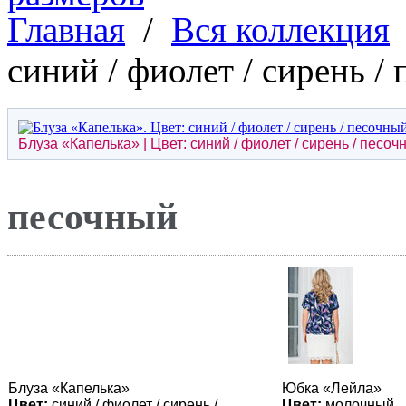
Главная
/
Вся коллекция
синий / фиолет / сирень /
Блуза «
Капелька
» | Цвет: синий / фиолет / сирень / песоч
песочный
Блуза «
Капелька
»
Юбка «
Лейла
»
Цвет:
синий / фиолет / сирень /
Цвет:
молочный