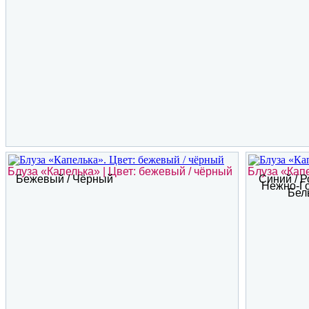
Блуза «Капелька» | Цвет: бежевый / чёрный
Блуза «Капе
Бежевый / Чёрный
Синий / Р
Нежно-Го
Бел