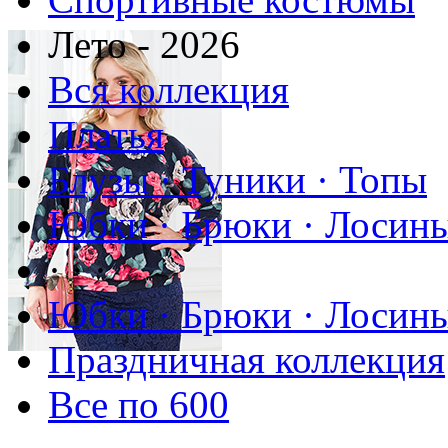
Лето - 2026
Вся коллекция
Платья
Блузы · Туники · Топы
Юбки · Брюки · Лосины
· · ·
Юбки · Брюки · Лосины
Праздничная коллекция
Все по 600