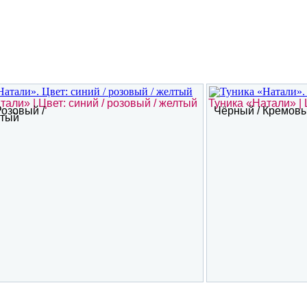
тали» | Цвет: синий / розовый / желтый
Туника «Натали» | 
Розовый /
Чёрный / Кремов
тый