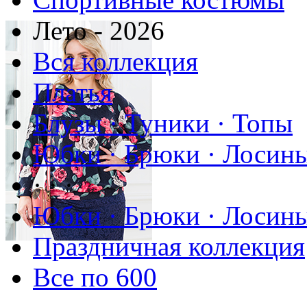
Лето - 2026
Вся коллекция
Платья
Блузы · Туники · Топы
Юбки · Брюки · Лосины
· · ·
Юбки · Брюки · Лосины
Праздничная коллекция
Все по 600