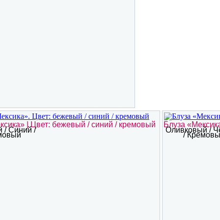
ксика» | Цвет: бежевый / синий / кремовый
Блуза «Мексика
/ Синий /
Оливковый / 
мовый
/ Кремов