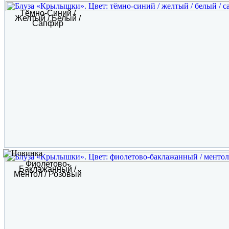
Тёмно-Синий /
Желтый / Белый /
Сапфир
Фиолетово-
Баклажанный /
Ментол / Розовый