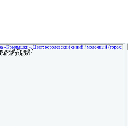
евский Синий /
очный (горох)