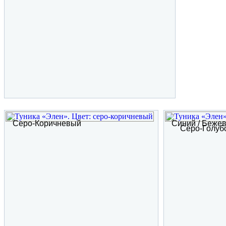
Серо-Коричневый
Синий / Бежев
Серо-Голуб