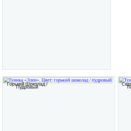
Горький Шоколад /
Сер
Пудровый
Т