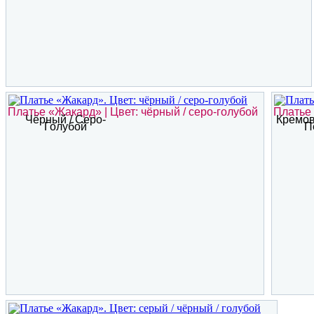
Платье «Жакард» | Цвет: чёрный / серо-голубой
Платье 
Чёрный / Серо-
Кремов
Голубой
П