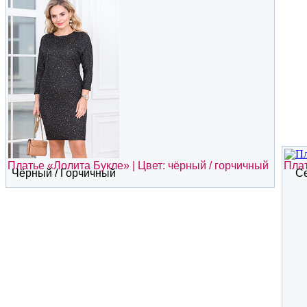
Платье «Лолита Букле» | Цвет: чёрный / горчичный
Плат
Чёрный / Горчичный
Се