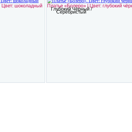
| Цвет: шоколадный
Платье «Болеро» | Цвет: глубокий чёр
Глубокий Чёрный /
Серебристый