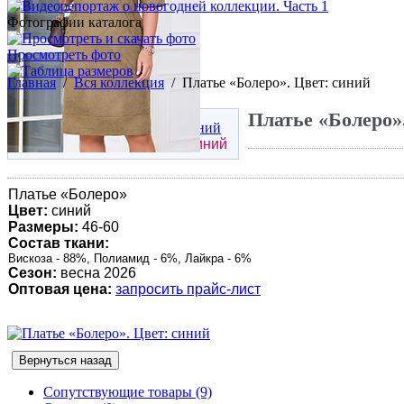
Фотографии каталога
Просмотреть фото
Главная
/
Вся коллекция
/
Платье «Болеро». Цвет: синий
Платье «Болеро»
Платье «
Болеро
» | Цвет: синий
Платье «
Болеро
»
Цвет:
синий
Размеры:
46-60
Состав ткани:
Вискоза - 88%, Полиамид - 6%, Лайкра - 6%
Сезон:
весна 2026
Оптовая цена:
запросить прайс-лист
Сопутствующие товары (9)