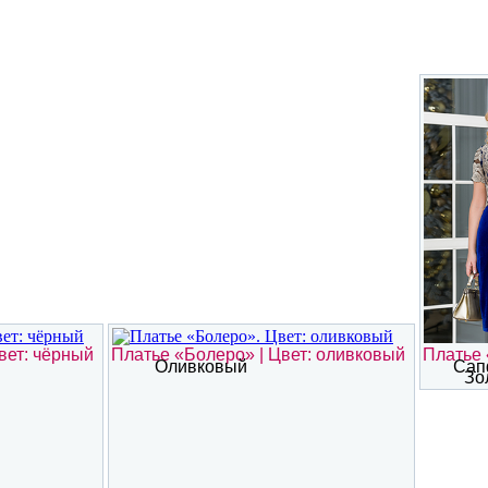
вет: чёрный
Платье «Болеро» | Цвет: оливковый
Платье 
Оливковый
Сап
Зо