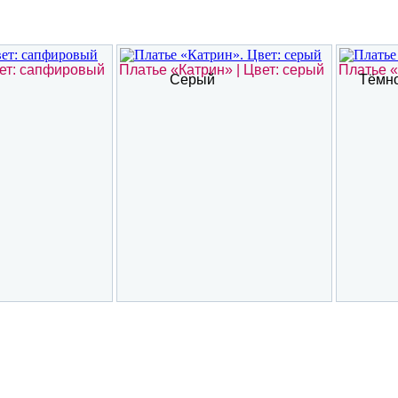
вет: сапфировый
Платье «Катрин» | Цвет: серый
Платье «
Серый
Тёмн