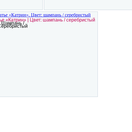
ье «Катрин» | Цвет: шампань / серебристый
Шампань /
Серебристый