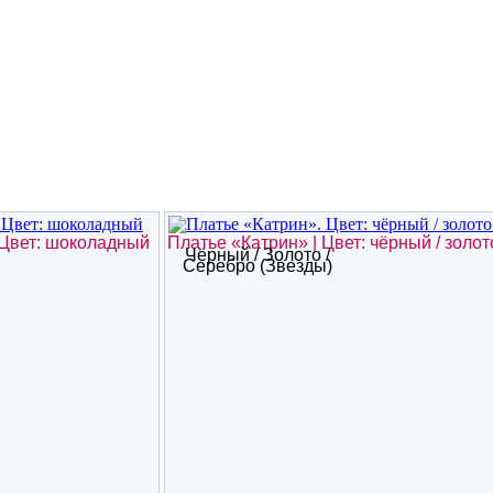
 Цвет: шоколадный
Платье «Катрин» | Цвет: чёрный / золот
Чёрный / Золото /
Серебро (звезды)