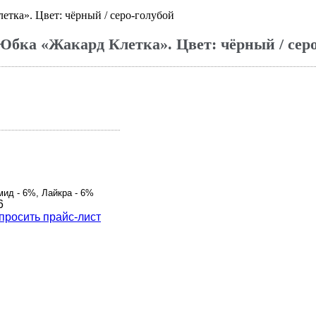
тка». Цвет: чёрный / серо-голубой
Юбка «Жакард Клетка». Цвет: чёрный / серо
мид - 6%, Лайкра - 6%
6
просить прайс-лист