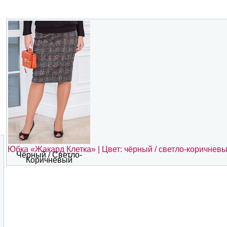
Юбка «Жакард Клетка» | Цвет: чёрный / светло-коричнев
Чёрный / Светло-
Коричневый