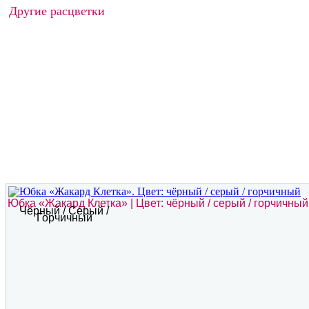
Другие расцветки
Юбка «Жакард Клетка» | Цвет: чёрный / серый / горчичный
Чёрный / Серый /
Горчичный