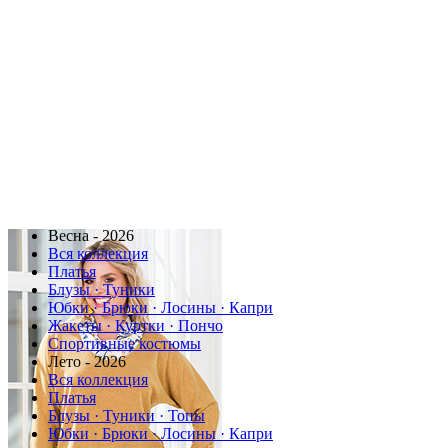
Весна - 2026
Вся коллекция
Платья
Блузы · Туники
Юбки · Брюки · Лосины · Капри
Жакеты · Куртки · Пончо
Спортивные костюмы
Лето - 2026
Вся коллекция
Платья
Блузы · Туники · Топы
Юбки · Брюки · Лосины · Капри