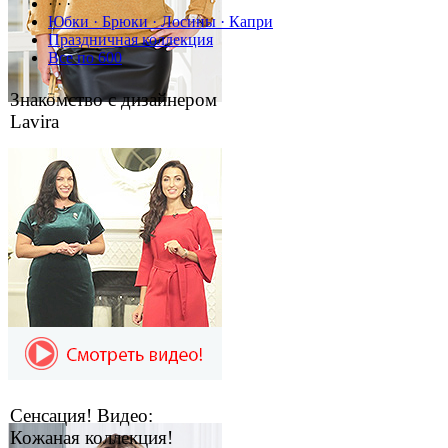
· · ·
Юбки · Брюки · Лосины · Капри
Праздничная коллекция
Все по 600
Знакомство с дизайнером
Lavira
Сенсация! Видео:
Кожаная коллекция!