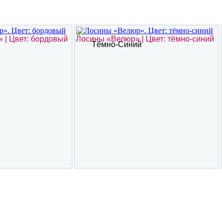
 | Цвет: бордовый
Лосины «Велюр» | Цвет: тёмно-синий
Тёмно-Синий