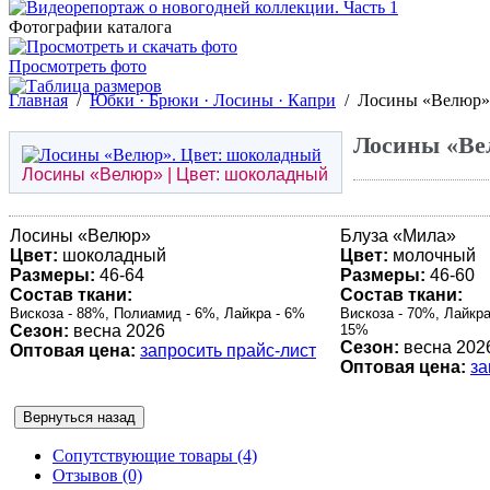
Фотографии каталога
Просмотреть фото
Главная
/
Юбки · Брюки · Лосины · Капри
/
Лосины «Велюр».
Лосины «Ве
Лосины «
Велюр
» | Цвет: шоколадный
Лосины «
Велюр
»
Блуза «
Мила
»
Цвет:
шоколадный
Цвет:
молочный
Размеры:
46-64
Размеры:
46-60
Состав ткани:
Состав ткани:
Вискоза - 88%, Полиамид - 6%, Лайкра - 6%
Вискоза - 70%, Лайкра
Сезон:
весна 2026
15%
Сезон:
весна 202
Оптовая цена:
запросить прайс-лист
Оптовая цена:
за
Сопутствующие товары (4)
Отзывов (0)