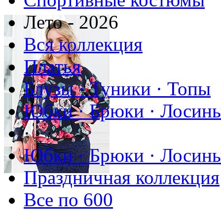
Лето - 2026
Вся коллекция
Платья
Блузы · Туники · Топы
Юбки · Брюки · Лосины
· · ·
Юбки · Брюки · Лосины
Праздничная коллекция
Все по 600